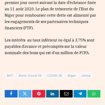
premier jour ouvré suivant la date d’échéance fixée
au 11 août 2020. Le plan de trésorerie de l’Etat du
Niger pour rembourser cette dette est alimenté par
les engagements de ses partenaires techniques
financiers (PTF).
Les intérêts au taux inférieur ou égal à 3,75% sont
payables d’avance et précomptés sur la valeur
nominale des bons qui est d’un million de FCFA.
BAT
Bons Covid-19
COVID-19
Niger
Umoa
Facebook
Twitter
Pinterest
LinkedIn
Email
Telegram
Whats