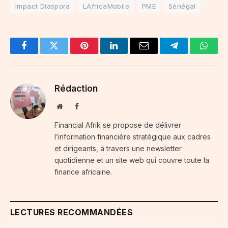
Impact Diaspora
LAfricaMobile
PME
Sénégal
Facebook
Twitter
Pinterest
LinkedIn
Email
Telegram
Whats
Rédaction
Website
Facebook
Financial Afrik se propose de délivrer
l’information financière stratégique aux cadres
et dirigeants, à travers une newsletter
quotidienne et un site web qui couvre toute la
finance africaine.
LECTURES RECOMMANDÉES