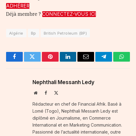
ADHÉRER
Déjà membre ?
CONNECTEZ-VOUS ICI
Algérie
Bp
British Petroleum (BP)
Facebook
Twitter
Pinterest
LinkedIn
Email
Telegram
Whats
Nephthali Messanh Ledy
Website
Facebook
X
(Twitter)
Rédacteur en chef de Financial Afrik. Basé à
Lomé (Togo), Nephthali Messanh Ledy est
diplômé en Journalisme, en Commerce
International et en Marketing Communication.
Passionné de l’actualité internationale, outre