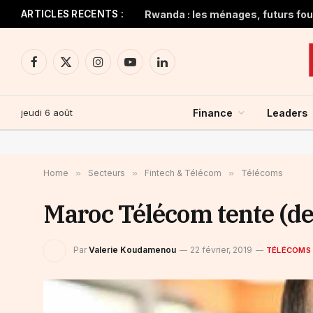
ARTICLES RECENTS :
Rwanda : les ménages, futurs four
Facebook
X
Instagram
YouTube
LinkedIn
(Twitter)
jeudi 6 août
Finance
Leaders
Home
»
Secteurs
»
Fintech & Télécom
»
Télécoms
Maroc Télécom tente (de
Par
Valerie Koudamenou
22 février, 2019
TÉLÉCOMS