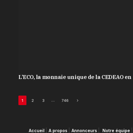
L’ECO, la monnaie unique de la CEDEAO en 
Next
…
1
2
3
746
Accueil
A propos
Annonceurs
Notre équipe