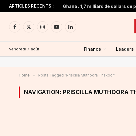
ARTICLES RECENTS :
Facebook
X
Instagram
YouTube
LinkedIn
(Twitter)
vendredi 7 août
Finance
Leaders
Home
»
Posts Tagged "Priscilla Muthoora Thakoor"
NAVIGATION:
PRISCILLA MUTHOORA 