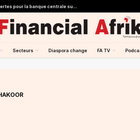
Ghana : 1,7 milliard de dollars de pertes pour la banque centrale sur ses achats d’or en 2025
Secteurs
Diaspora change
FA TV
Podca
THAKOOR