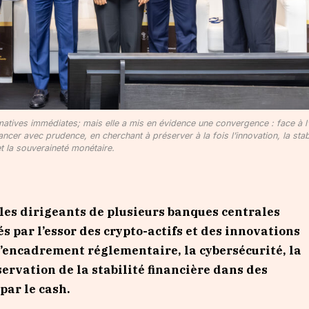
tives immédiates; mais elle a mis en évidence une convergence : face à l
ncer avec prudence, en cherchant à préserver à la fois l’innovation, la stabi
et la souveraineté monétaire.
 les dirigeants de plusieurs banques centrales
és par l’essor des crypto-actifs et des innovations
l’encadrement réglementaire, la cybersécurité, la
ervation de la stabilité financière dans des
ar le cash.