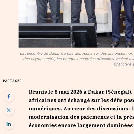
La rencontre de Dakar n’a pas débouché sur des annonces norma
des crypto-actifs, les banques centrales africaines veulent ava
financière 
PARTAGER
Réunis le 8 mai 2026 à Dakar (Sénégal),
africaines ont échangé sur les défis pos
numériques. Au cœur des discussions : 
modernisation des paiements et la prés
économies encore largement dominées p