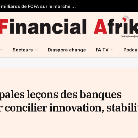
Togo : Le Trésor Public obtient 22 milliards de FCFA sur le marché financier de l’UMOA
Secteurs
Diaspora change
FA TV
Podca
cipales leçons des banques
 concilier innovation, stabili