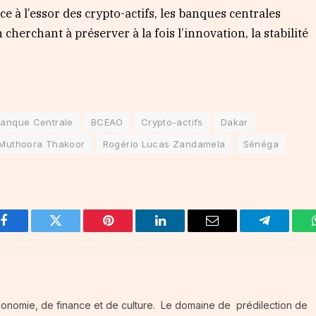
e à l’essor des crypto-actifs, les banques centrales
cherchant à préserver à la fois l’innovation, la stabilité
anque Centrale
BCEAO
Crypto-actifs
Dakar
a Muthoora Thakoor
Rogério Lucas Zandamela
Sénéga
Facebook
Twitter
Pinterest
LinkedIn
Email
Telegram
conomie, de finance et de culture. Le domaine de prédilection de