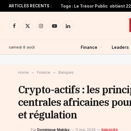
ARTICLES RECENTS :
Facebook
X
Instagram
YouTube
LinkedIn
(Twitter)
samedi 8 août
Finance
Leaders
Home
»
Finance
»
Banques
Crypto-actifs : les prin
centrales africaines pour
et régulation
Par
Dominique Mabika
11 mai, 2026
BANQUES