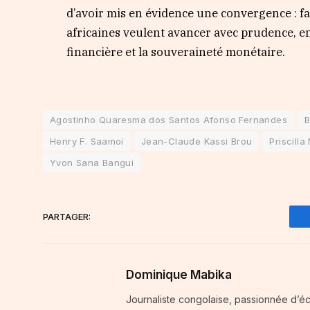
d’avoir mis en évidence une convergence : fac
africaines veulent avancer avec prudence, en 
financière et la souveraineté monétaire.
Agostinho Quaresma dos Santos Afonso Fernandes
B
Henry F. Saamoi
Jean-Claude Kassi Brou
Priscill
Yvon Sana Bangui
PARTAGER:
Dominique Mabika
Journaliste congolaise, passionnée d’é