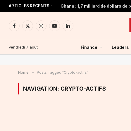
ARTICLES RECENTS :
Facebook
X
Instagram
YouTube
LinkedIn
(Twitter)
vendredi 7 août
Finance
Leaders
Home
»
Posts Tagged "Crypto-actifs"
NAVIGATION:
CRYPTO-ACTIFS