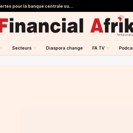
Ghana : 1,7 milliard de dollars de pertes pour la banque centrale sur ses achats d’or en 2025
Secteurs
Diaspora change
FA TV
Podca