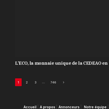
L’ECO, la monnaie unique de la CEDEAO en 
Next
…
1
2
3
746
Accueil
A propos
Annonceurs
Notre équipe