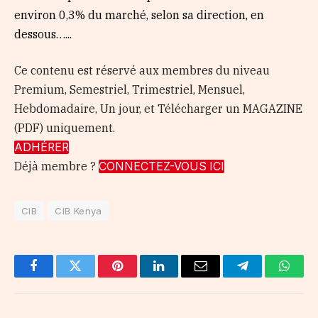
environ 0,3% du marché, selon sa direction, en
dessous…...
Ce contenu est réservé aux membres du niveau
Premium, Semestriel, Trimestriel, Mensuel,
Hebdomadaire, Un jour, et Télécharger un MAGAZINE
(PDF) uniquement.
ADHÉRER
Déjà membre ?
CONNECTEZ-VOUS ICI
CIB
CIB Kenya
Facebook
Twitter
Pinterest
LinkedIn
Email
Telegram
Whats