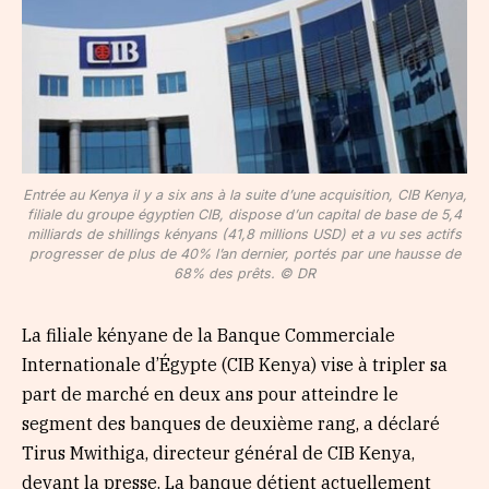
Entrée au Kenya il y a six ans à la suite d’une acquisition, CIB Kenya,
filiale du groupe égyptien CIB, dispose d’un capital de base de 5,4
milliards de shillings kényans (41,8 millions USD) et a vu ses actifs
progresser de plus de 40% l’an dernier, portés par une hausse de
68% des prêts. © DR
La filiale kényane de la Banque Commerciale
Internationale d’Égypte (CIB Kenya) vise à tripler sa
part de marché en deux ans pour atteindre le
segment des banques de deuxième rang, a déclaré
Tirus Mwithiga, directeur général de CIB Kenya,
devant la presse. La banque détient actuellement