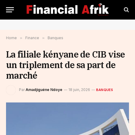
Home
»
Finance
»
Banques
La filiale kényane de CIB vise
un triplement de sa part de
marché
Par
Amadjiguéne Ndoye
18 juin, 2026
BANQUES