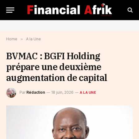
Home
»
A la Une
BVMAC : BGFI Holding
prépare une deuxième
augmentation de capital
Par
Rédaction
18 juin, 2026
A LA UNE