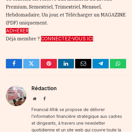
Premium, Semestriel, Trimestriel, Mensuel,
Hebdomadaire, Un jour, et Télécharger un MAGAZINE
(PDF) uniquement.
ADHÉRER
Déjà membre ?
CONNECTEZ-VOUS ICI
Facebook
Twitter
Pinterest
LinkedIn
Email
Telegram
Whats
Rédaction
Website
Facebook
Financial Afrik se propose de délivrer
l’information financière stratégique aux cadres
et dirigeants, à travers une newsletter
quotidienne et un site web qui couvre toute la