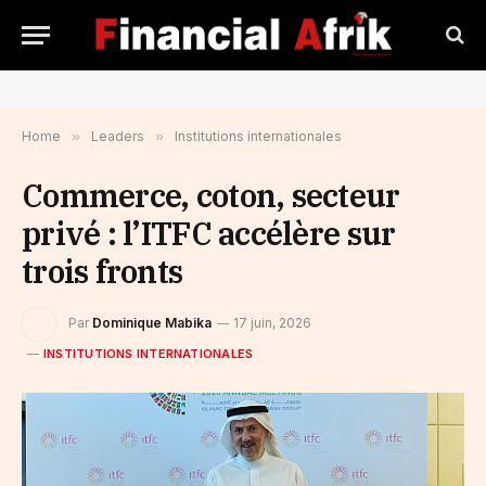
Home
»
Leaders
»
Institutions internationales
Commerce, coton, secteur
privé : l’ITFC accélère sur
trois fronts
Par
Dominique Mabika
17 juin, 2026
INSTITUTIONS INTERNATIONALES