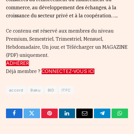
commerce, au développement des échanges, à la
croissance du secteur privé et à la coopération…...
Ce contenu est réservé aux membres du niveau
Premium, Semestriel, Trimestriel, Mensuel,
Hebdomadaire, Un jour, et Télécharger un MAGAZINE
(PDF) uniquement.
ADHÉRER
Déjà membre ?
CONNECTEZ-VOUS ICI
accord
Baku
BID
ITFC
Facebook
Twitter
Pinterest
LinkedIn
Email
Telegram
Whats