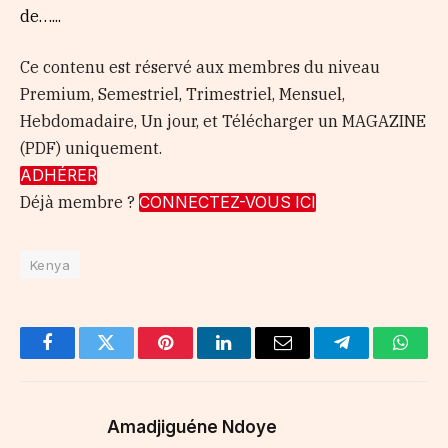
de…...
Ce contenu est réservé aux membres du niveau
Premium, Semestriel, Trimestriel, Mensuel,
Hebdomadaire, Un jour, et Télécharger un MAGAZINE
(PDF) uniquement.
ADHÉRER
Déjà membre ?
CONNECTEZ-VOUS ICI
Kenya
Facebook
Twitter
Pinterest
LinkedIn
Email
Telegram
Whats
Amadjiguéne Ndoye