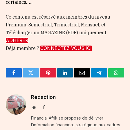
certaines…...
Ce contenu est réservé aux membres du niveau
Premium, Semestriel, Trimestriel, Mensuel, et
Télécharger un MAGAZINE (PDF) uniquement.
ADHÉRER
Déjà membre ?
CONNECTEZ-VOUS ICI
Facebook
Twitter
Pinterest
LinkedIn
Email
Telegram
Whats
Rédaction
Website
Facebook
Financial Afrik se propose de délivrer
l’information financière stratégique aux cadres