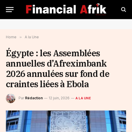
Home
»
A la Une
Égypte : les Assemblées
annuelles d’Afreximbank
2026 annulées sur fond de
craintes liées à Ebola
Par
Rédaction
12 juin, 2026
A LA UNE