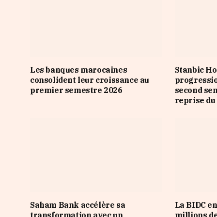
Les banques marocaines
Stanbic Ho
consolident leur croissance au
progressio
premier semestre 2026
second sem
reprise du
Saham Bank accélère sa
La BIDC en
transformation avec un
millions d