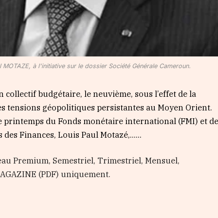
 MOTAZE, à l'initiative sur le dossier Société Générale Cameroun.
ollectif budgétaire, le neuvième, sous l’effet de la
es tensions géopolitiques persistantes au Moyen Orient.
 de printemps du Fonds monétaire international (FMI) et d
 des Finances, Louis Paul Motazé,…...
au Premium, Semestriel, Trimestriel, Mensuel,
 MAGAZINE (PDF) uniquement.