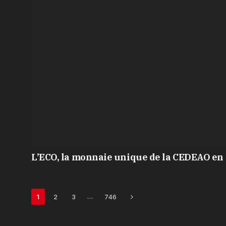
L’ECO, la monnaie unique de la CEDEAO en 
Next
…
1
2
3
746