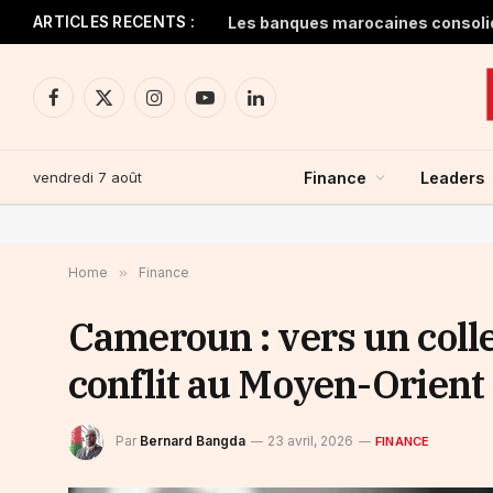
ARTICLES RECENTS :
Facebook
X
Instagram
YouTube
LinkedIn
(Twitter)
vendredi 7 août
Finance
Leaders
Home
»
Finance
Cameroun : vers un colle
conflit au Moyen-Orient
Par
Bernard Bangda
23 avril, 2026
FINANCE