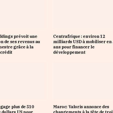
ldings prévoit une
Centrafrique : environ 12
n de ses revenus au
milliards USD à mobiliser en 
estre grâce à la
ans pour financer le
 crédit
développement
gage plus de 510
Maroc: Valoris annonce des
e dollars US pour
changements à la tête de troi