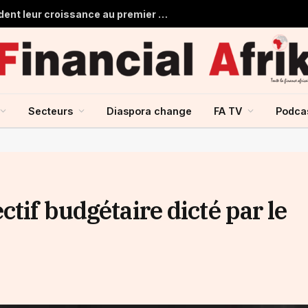
Les banques marocaines consolident leur croissance au premier semestre 2026
Secteurs
Diaspora change
FA TV
Podca
ctif budgétaire dicté par le