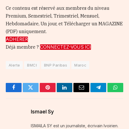
Ce contenu est réservé aux membres du niveau
Premium, Semestriel, Trimestriel, Mensuel,
Hebdomadaire, Un jour, et Télécharger un MAGAZINE
(PDF) uniquement.
ADHÉRER
Déjà membre ?
CONNECTEZ-VOUS ICI
Alerte
BMCI
BNP Paribas
Maroc
Facebook
Twitter
Pinterest
LinkedIn
Email
Telegram
Whats
Ismael Sy
ISMAILA SY est un journaliste, écrivain Ivoirien.