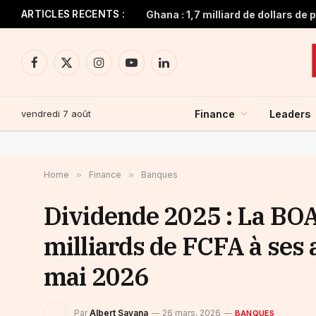
ARTICLES RECENTS :
Facebook
X
Instagram
YouTube
LinkedIn
(Twitter)
vendredi 7 août
Finance
Leaders
Home
»
Finance
»
Banques
Dividende 2025 : La BOA
milliards de FCFA à ses 
mai 2026
Par
Albert Savana
26 mars, 2026
BANQUES