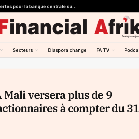
Ghana : 1,7 milliard de dollars de pertes pour la banque centrale sur ses achats d’or en 2025
Secteurs
Diaspora change
FA TV
Podca
 Mali versera plus de 9
actionnaires à compter du 3