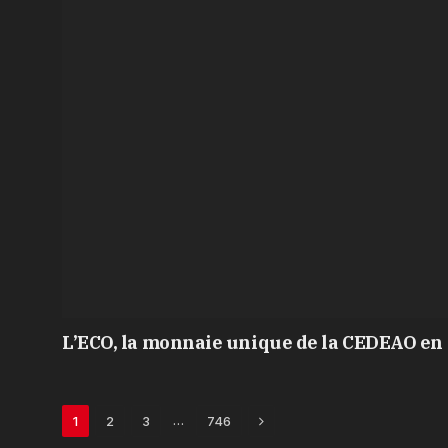
L’ECO, la monnaie unique de la CEDEAO en 
Next
…
1
2
3
746