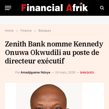
Home
»
Finance
»
Banques
Zenith Bank nomme Kennedy
Onuwa Okwudili au poste de
directeur exécutif
Par
Amadjiguéne Ndoye
24 mars, 2026
BANQUES