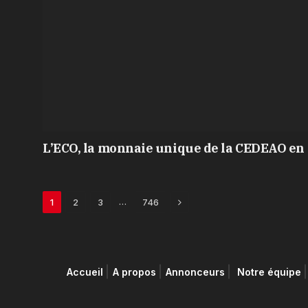
L’ECO, la monnaie unique de la CEDEAO en 
Next
…
1
2
3
746
Accueil
A propos
Annonceurs
Notre équipe