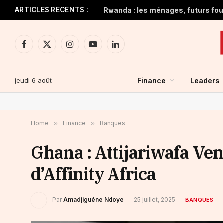
ARTICLES RECENTS :
Rwanda : les ménages, futurs four
Facebook
X
Instagram
YouTube
LinkedIn
(Twitter)
jeudi 6 août
Finance
Leaders
Home
»
Finance
»
Banques
Ghana : Attijariwafa Ven
d’Affinity Africa
Par
Amadjiguéne Ndoye
25 juillet, 2025
BANQUES