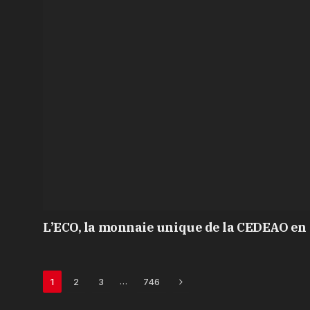
L’ECO, la monnaie unique de la CEDEAO en 
Next
…
1
2
3
746