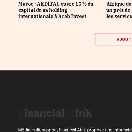
Maroc : AKDITAL ouvre 15 % du
Afrique du
capital de sa holding
un prêt de
internationale à Arab Invest
les servic
AJOUT
Média multi-support, Financial Afrik propose une informatio