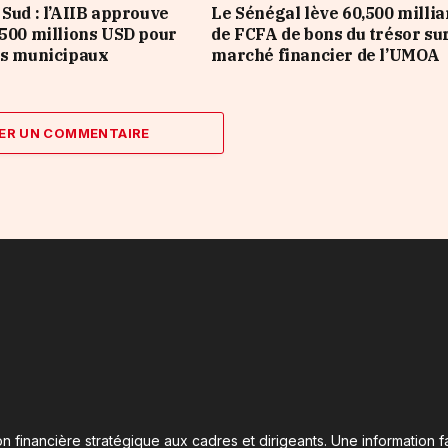
 Sud : l’AIIB approuve
Le Sénégal lève 60,500 millia
 500 millions USD pour
de FCFA de bons du trésor sur
es municipaux
marché financier de l’UMOA
ER UN COMMENTAIRE
n financière stratégique aux cadres et dirigeants. Une information fa