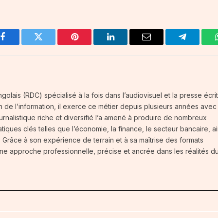
Facebook
Twitter
Pinterest
LinkedIn
Email
Telegram
olais (RDC) spécialisé à la fois dans l’audiovisuel et la presse écrit
on de l’information, il exerce ce métier depuis plusieurs années avec
rnalistique riche et diversifié l’a amené à produire de nombreux
iques clés telles que l’économie, la finance, le secteur bancaire, ai
Grâce à son expérience de terrain et à sa maîtrise des formats
ar une approche professionnelle, précise et ancrée dans les réalités d