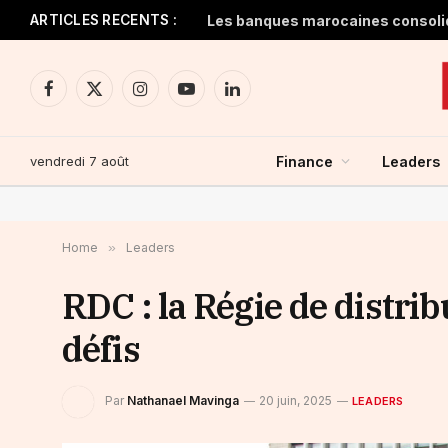
ARTICLES RECENTS :
Facebook
X
Instagram
YouTube
LinkedIn
(Twitter)
vendredi 7 août
Finance
Leaders
Home
»
Leaders
RDC : la Régie de distrib
défis
Par
Nathanael Mavinga
20 juin, 2025
LEADERS