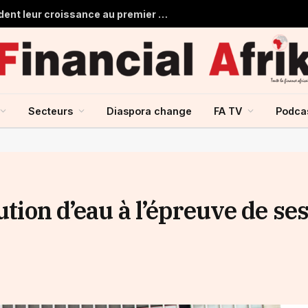
Les banques marocaines consolident leur croissance au premier semestre 2026
Secteurs
Diaspora change
FA TV
Podca
ution d’eau à l’épreuve de se