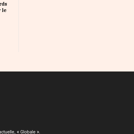
rds
 le
ctuelle, « Globale ».