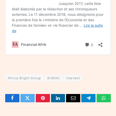
Africa Bright Group
BVMAC
Harvest
Facebook
Twitter
Pinterest
LinkedIn
Email
Telegram
Whats