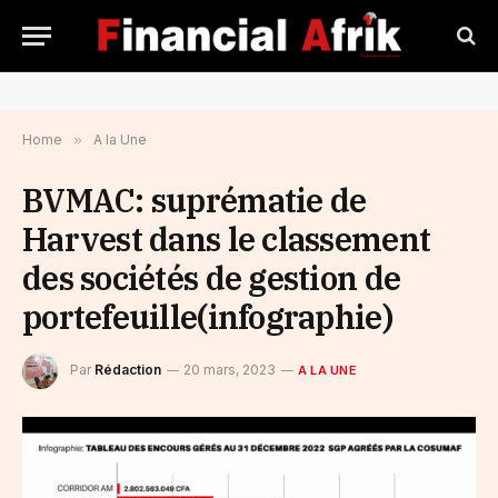
Home
»
A la Une
BVMAC: suprématie de
Harvest dans le classement
des sociétés de gestion de
portefeuille(infographie)
Par
Rédaction
20 mars, 2023
A LA UNE