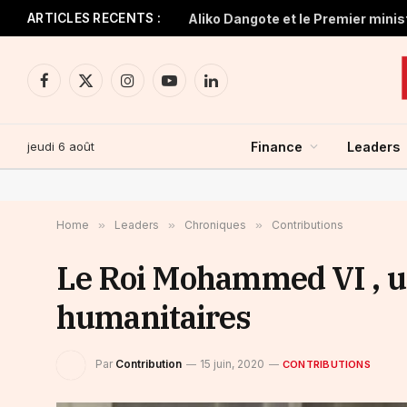
ARTICLES RECENTS :
Facebook
X
Instagram
YouTube
LinkedIn
(Twitter)
jeudi 6 août
Finance
Leaders
Home
»
Leaders
»
Chroniques
»
Contributions
Le Roi Mohammed VI , un
humanitaires
Par
Contribution
15 juin, 2020
CONTRIBUTIONS