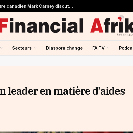
Aliko Dangote et le Premier ministre canadien Mark Carney discutent du renforcement des échanges entre le Canada et l’Afrique
Secteurs
Diaspora change
FA TV
Podca
 leader en matière d’aides