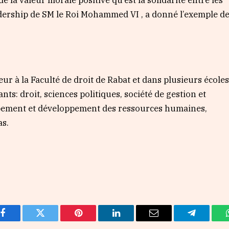
 valeur morale positive qu’est la solidarité entre les
eadership de SM le Roi Mohammed VI , a donné l’exemple d
ur à la Faculté de droit de Rabat et dans plusieurs école
ts: droit, sciences politiques, société de gestion et
ppement et développement des ressources humaines,
as.
Facebook
Twitter
Pinterest
LinkedIn
Email
Telegram