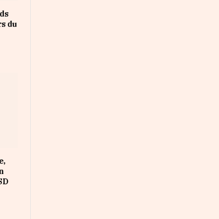
rds
rs du
e,
on
SD