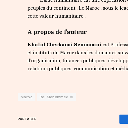
L’aide humanitaire est une expression de la
peuples du continent . Le Maroc , sous le l
cette valeur humanitaire .
A propos de l’auteur
Khalid Cherkaoui Semmouni
est Professe
et instituts du Maroc dans les domaines suivan
d’organisation, finances publiques, dévelo
relations publiques, communication et médi
Maroc
Roi Mohammed VI
PARTAGER: