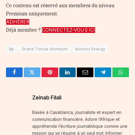
Ce contenu est réservé aux membres du niveau
Premium uniquement.
ADHÉRER
Déjà membre ?
CONNECTEZ-VOUS ICI
Bp
Grand Tortue Ahmeyim
Kosmos Energy
Facebook
Twitter
Pinterest
LinkedIn
Email
Telegram
Whats
Zeinab Filali
Basée à Casablanca, journaliste et expert en
communication financière. Adore l’Afrique et
appréhende l’écriture journalistique comme une
mission qui se résume à un seul mot: Informer.