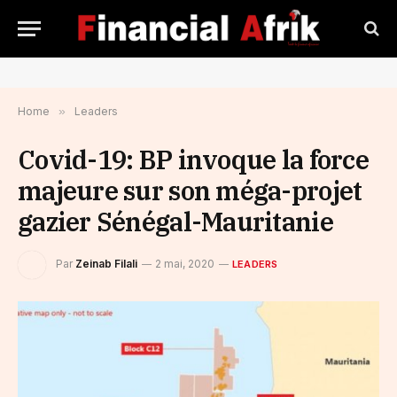
Home
»
Leaders
Covid-19: BP invoque la force
majeure sur son méga-projet
gazier Sénégal-Mauritanie
Par
Zeinab Filali
2 mai, 2020
LEADERS