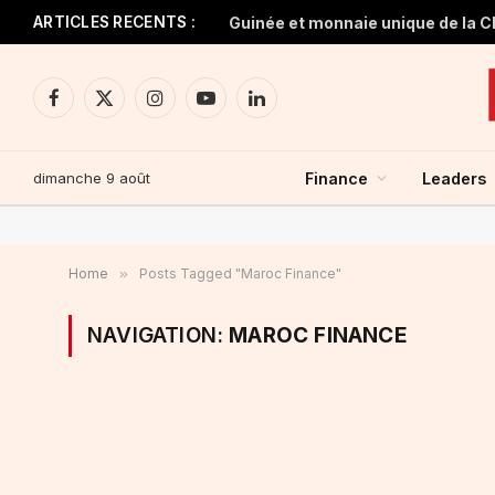
ARTICLES RECENTS :
Facebook
X
Instagram
YouTube
LinkedIn
(Twitter)
dimanche 9 août
Finance
Leaders
Home
»
Posts Tagged "Maroc Finance"
NAVIGATION:
MAROC FINANCE