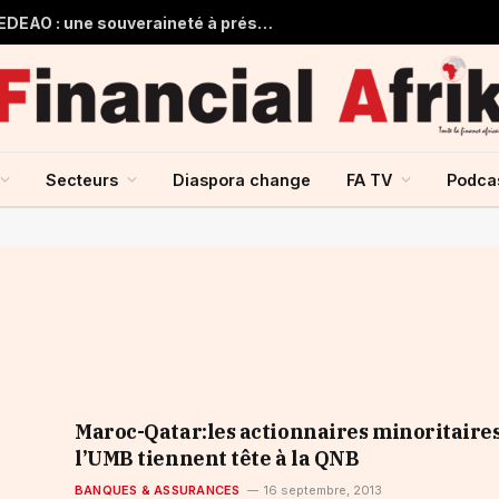
Guinée et monnaie unique de la CEDEAO : une souveraineté à préserver, une intégration à repenser
Secteurs
Diaspora change
FA TV
Podca
Maroc-Qatar:les actionnaires minoritaire
l’UMB tiennent tête à la QNB
BANQUES & ASSURANCES
16 septembre, 2013