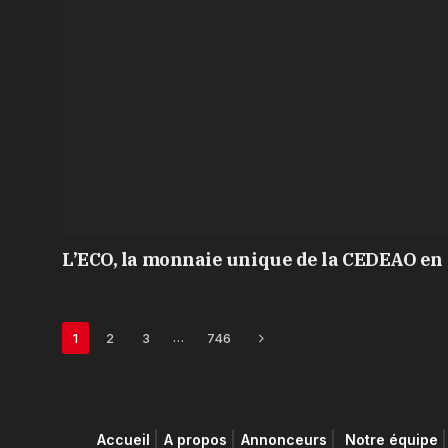
L’ECO, la monnaie unique de la CEDEAO en 
Next
…
1
2
3
746
Accueil
A propos
Annonceurs
Notre équipe