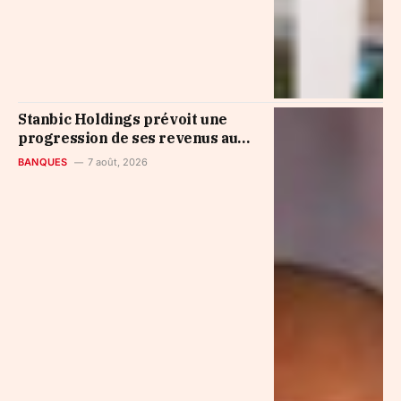
Stanbic Holdings prévoit une
progression de ses revenus au
second semestre grâce à la
BANQUES
7 août, 2026
reprise du crédit