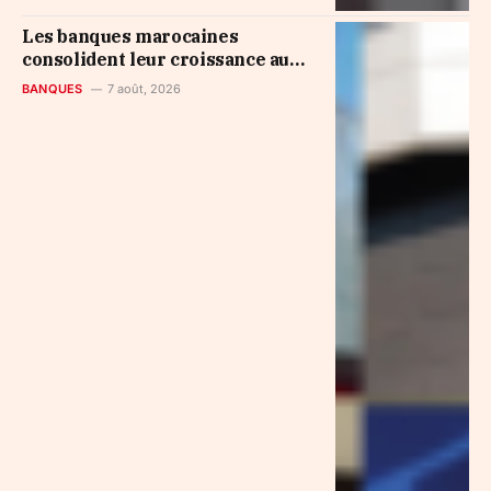
Les banques marocaines
consolident leur croissance au
premier semestre 2026
BANQUES
7 août, 2026