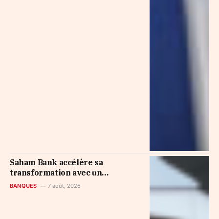
Saham Bank accélère sa
transformation avec un
programme d’investissement de
BANQUES
7 août, 2026
500 MDH en 2026