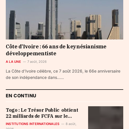
Côte d’Ivoire : 66 ans de keynésianisme
développementiste
A LA UNE
7 août, 2026
La Côte d’Ivoire célèbre, ce 7 août 2026, le 66e anniversaire
de son indépendance dans…...
EN CONTINU
Togo : Le Trésor Public obtient
22 milliards de FCFA sur le
marché financier de l’UMOA
INSTITUTIONS INTERNATIONALES
8 août,
2026