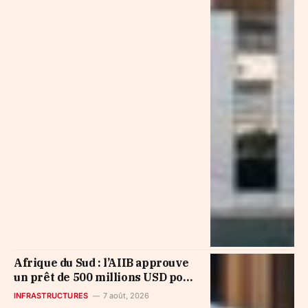
Afrique du Sud : l’AIIB approuve
un prêt de 500 millions USD pour
les services municipaux
INFRASTRUCTURES
7 août, 2026