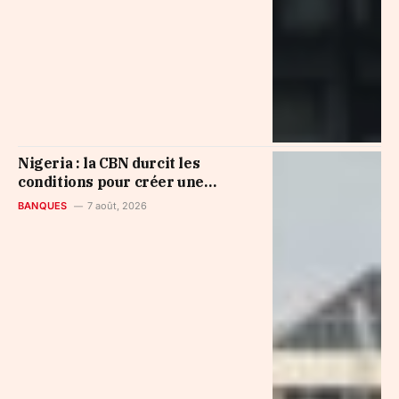
Nigeria : la CBN durcit les
conditions pour créer une
banque de microfinance
BANQUES
7 août, 2026