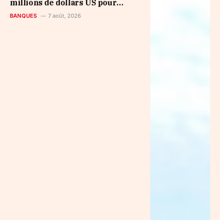
millions de dollars US pour
accélérer le développement en
BANQUES
7 août, 2026
Afrique de l’Ouest