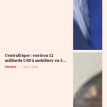
Centrafrique : environ 12
milliards USD à mobiliser en 5
ans pour financer le
FINANCE
7 août, 2026
développement