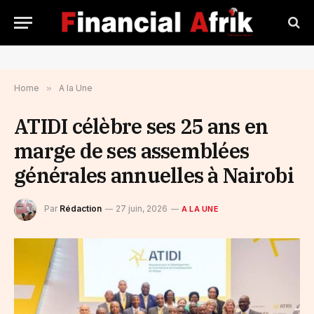
Home
»
A la Une
ATIDI célèbre ses 25 ans en
marge de ses assemblées
générales annuelles à Nairobi
Par
Rédaction
27 juin, 2026
A LA UNE