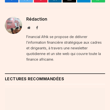
Facebook
Twitter
Pinterest
LinkedIn
Email
Telegram
Whats
Rédaction
Website
Facebook
Financial Afrik se propose de délivrer
l’information financière stratégique aux cadres
et dirigeants, à travers une newsletter
quotidienne et un site web qui couvre toute la
finance africaine.
LECTURES RECOMMANDÉES