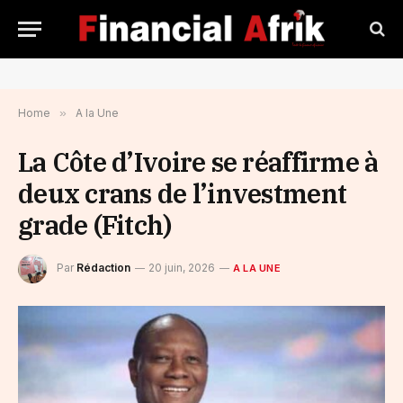
Home
»
A la Une
La Côte d’Ivoire se réaffirme à
deux crans de l’investment
grade (Fitch)
Par
Rédaction
20 juin, 2026
A LA UNE