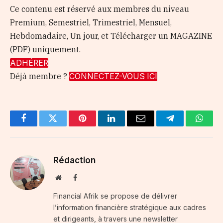
Ce contenu est réservé aux membres du niveau
Premium, Semestriel, Trimestriel, Mensuel,
Hebdomadaire, Un jour, et Télécharger un MAGAZINE
(PDF) uniquement.
ADHÉRER
Déjà membre ?
CONNECTEZ-VOUS ICI
Facebook
Twitter
Pinterest
LinkedIn
Email
Telegram
Whats
Rédaction
Website
Facebook
Financial Afrik se propose de délivrer
l’information financière stratégique aux cadres
et dirigeants, à travers une newsletter