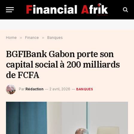
Home
»
Finance
»
Banques
BGFIBank Gabon porte son
capital social à 200 milliards
de FCFA
Par
Rédaction
2 avril, 2026
BANQUES