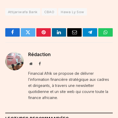
Attijariwafa Bank
CBAO
Hawa Ly Sow
Facebook
Twitter
Pinterest
LinkedIn
Email
Telegram
Whats
Rédaction
Website
Facebook
Financial Afrik se propose de délivrer
l’information financière stratégique aux cadres
et dirigeants, à travers une newsletter
quotidienne et un site web qui couvre toute la
finance africaine.