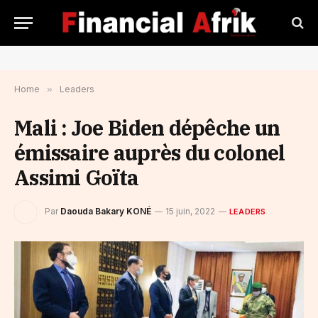
Home
»
Leaders
Mali : Joe Biden dépêche un
émissaire auprès du colonel
Assimi Goïta
Par
Daouda Bakary KONÉ
15 juin, 2022
LEADERS