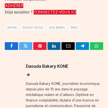
ADHÉRER
Déjà membre ?
CONNECTEZ-VOUS ICI
Alerte
Assimi Goïta
Joe Biden
Mali
Facebook
Twitter
Pinterest
LinkedIn
Email
Telegram
Whats
Daouda Bakary KONÉ
Website
Daouda Bakary KONÉ, journaliste économique,
depuis plus de 10 ans dans le paysage
médiatique malien et d'ailleurs. Diplômé en
finance comptabilité, titulaire d'une licence en
journalisme et communication. Passionné de