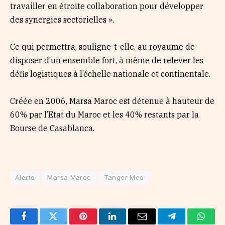
travailler en étroite collaboration pour développer
des synergies sectorielles ».
Ce qui permettra, souligne-t-elle, au royaume de
disposer d’un ensemble fort, à même de relever les
défis logistiques à l’échelle nationale et continentale.
Créée en 2006, Marsa Maroc est détenue à hauteur de
60% par l’Etat du Maroc et les 40% restants par la
Bourse de Casablanca.
Alerte
Marsa Maroc
Tanger Med
Facebook
Twitter
Pinterest
LinkedIn
Email
Telegram
Whats