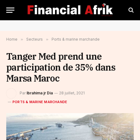
Home
»
Secteurs
»
Ports & marine marchande
Tanger Med prend une
participation de 35% dans
Marsa Maroc
Par
Ibrahima jr Dia
28 juillet, 2021
PORTS & MARINE MARCHANDE