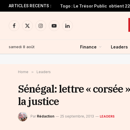
ARTICLES RECENTS :
Facebook
X
Instagram
YouTube
LinkedIn
(Twitter)
samedi 8 août
Finance
Leaders
Home
»
Leaders
Sénégal: lettre « corsée
la justice
Par
Rédaction
25 septembre, 2013
LEADERS