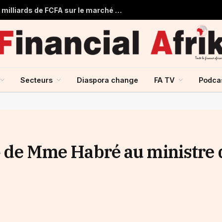
Togo : Le Trésor Public obtient 22 milliards de FCFA sur le marché financier de l’UMOA
Secteurs
Diaspora change
FA TV
Podca
 » de Mme Habré au ministre 