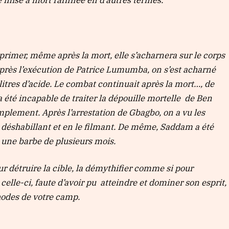
ne mise à mort raffinée en d’autres termes.
primer, même après la mort, elle s’acharnera sur le corps
u’après l’exécution de Patrice Lumumba, on s’est acharné
litres d’acide. Le combat continuait après la mort…, de
té incapable de traiter la dépouille mortelle de Ben
plement. Après l’arrestation de Gbagbo, on a vu les
e déshabillant et en le filmant. De même, Saddam a été
 une barbe de plusieurs mois.
ur détruire la cible, la démythifier comme si pour
de celle-ci, faute d’avoir pu atteindre et dominer son esprit,
hodes de votre camp.