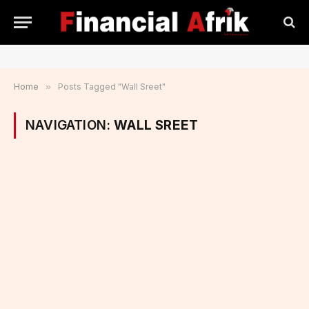
Home
»
Posts Tagged "Wall Sreet"
NAVIGATION:
WALL SREET