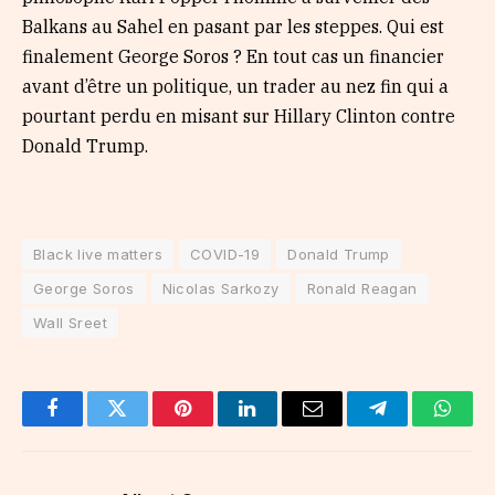
Balkans au Sahel en pasant par les steppes. Qui est
finalement George Soros ? En tout cas un financier
avant d’être un politique, un trader au nez fin qui a
pourtant perdu en misant sur Hillary Clinton contre
Donald Trump.
Black live matters
COVID-19
Donald Trump
George Soros
Nicolas Sarkozy
Ronald Reagan
Wall Sreet
Facebook
Twitter
Pinterest
LinkedIn
Email
Telegram
Whats