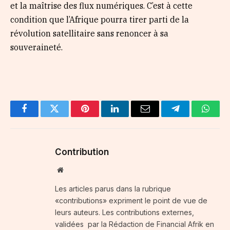
et la maîtrise des flux numériques. C’est à cette
condition que l’Afrique pourra tirer parti de la
révolution satellitaire sans renoncer à sa
souveraineté.
Facebook
Twitter
Pinterest
LinkedIn
Email
Telegram
Whats
Contribution
Website
Les articles parus dans la rubrique
«contributions» expriment le point de vue de
leurs auteurs. Les contributions externes,
validées par la Rédaction de Financial Afrik en