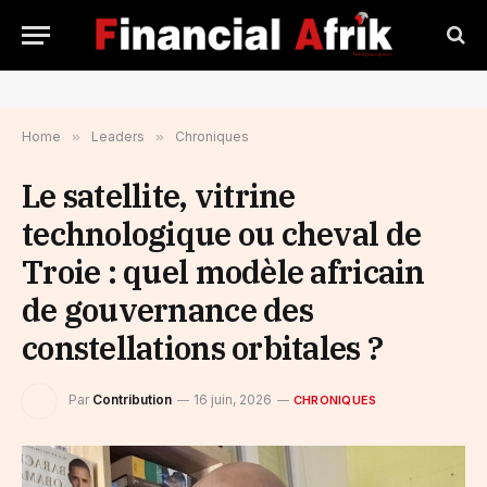
Home
»
Leaders
»
Chroniques
Le satellite, vitrine
technologique ou cheval de
Troie : quel modèle africain
de gouvernance des
constellations orbitales ?
Par
Contribution
16 juin, 2026
CHRONIQUES