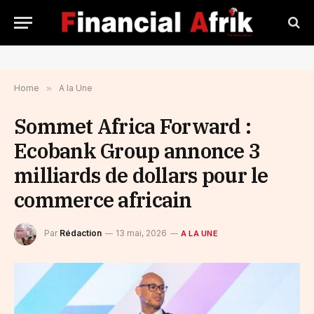
Home
»
A la Une
Sommet Africa Forward :
Ecobank Group annonce 3
milliards de dollars pour le
commerce africain
Par
Rédaction
13 mai, 2026
A LA UNE