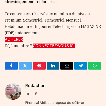
africains, entend renforcer…...
Ce contenu est réservé aux membres du niveau
Premium, Semestriel, Trimestriel, Mensuel,
Hebdomadaire, Un jour, et Télécharger un MAGAZINE
(PDF) uniquement.
ADHÉRER
Déjà membre ?
CONNECTEZ-VOUS ICI
Facebook
Twitter
Pinterest
LinkedIn
Email
Telegram
Whats
Rédaction
Website
Facebook
Financial Afrik se propose de délivrer