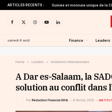
ARTICLES RECENTS :
Facebook
X
Instagram
YouTube
LinkedIn
(Twitter)
samedi 8 août
Finance
Leaders
Home
»
Leaders
»
Institutions internationales
A Dar es-Salaam, la SAD
solution au conflit dans 
Par
Rédaction Financial Afrik
8 février, 2025
INSTITU