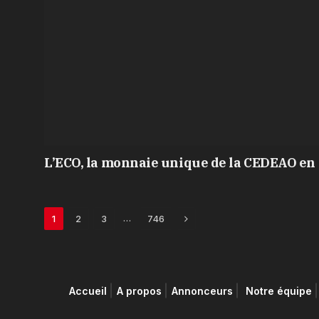
L’ECO, la monnaie unique de la CEDEAO en 
Next
…
1
2
3
746
Accueil
A propos
Annonceurs
Notre équipe