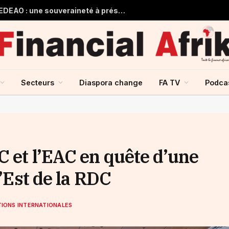
Guinée et monnaie unique de la CEDEAO : une souveraineté à préserver, une intégration à repenser
Secteurs
Diaspora change
FA TV
Podca
C et l’EAC en quête d’une
l’Est de la RDC
TIONS INTERNATIONALES