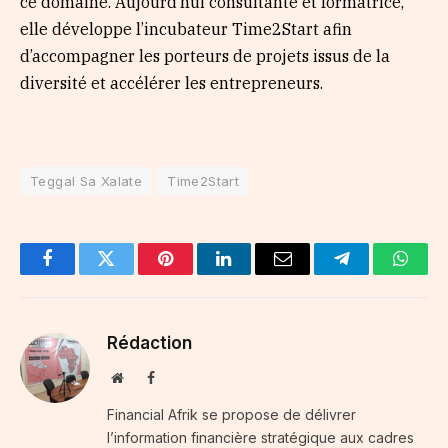
ce domaine. Aujourd’hui consultante et formatrice,
elle développe l’incubateur Time2Start afin
d’accompagner les porteurs de projets issus de la
diversité et accélérer les entrepreneurs.
Teggal Sa Xalate
Time2Start
Facebook
Twitter
Pinterest
LinkedIn
Email
Telegram
Whats
Rédaction
Website
Facebook
Financial Afrik se propose de délivrer
l’information financière stratégique aux cadres