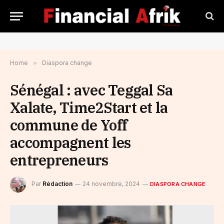
Home
»
Diaspora change
Sénégal : avec Teggal Sa
Xalate, Time2Start et la
commune de Yoff
accompagnent les
entrepreneurs
Par
Rédaction
24 novembre, 2024
DIASPORA CHANGE