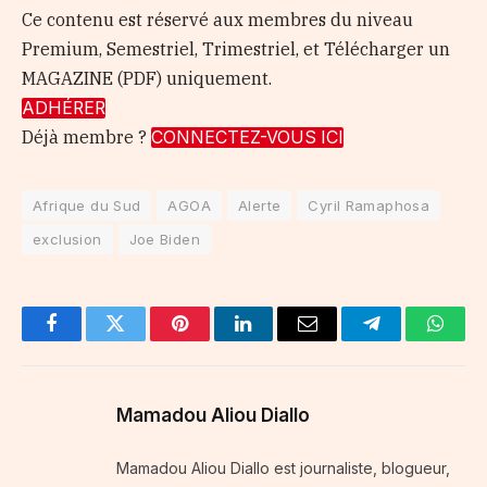
Ce contenu est réservé aux membres du niveau
Premium, Semestriel, Trimestriel, et Télécharger un
MAGAZINE (PDF) uniquement.
ADHÉRER
Déjà membre ?
CONNECTEZ-VOUS ICI
Afrique du Sud
AGOA
Alerte
Cyril Ramaphosa
exclusion
Joe Biden
Facebook
Twitter
Pinterest
LinkedIn
Email
Telegram
Whats
Mamadou Aliou Diallo
Mamadou Aliou Diallo est journaliste, blogueur,