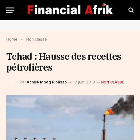
Home
»
Non classé
Tchad : Hausse des recettes
pétrolières
Par
Achille Mbog Pibasso
17 juin, 2019
NON CLASSÉ