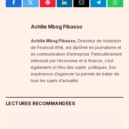
Facebook
Twitter
Pinterest
LinkedIn
Email
Telegram
Whats
Achille Mbog Pibasso
Achille Mbog Pibasso
, Directeur de rédaction
de Financial Afrik, est diplômé en journalisme et
en communication d’entreprise. Particulièrement
intéressé par l’économie et la finance, c’est
également un féru des sujets politiques. Son
expérience d’agencier lui permet de traiter de
tous les sujets d’actualité.
LECTURES RECOMMANDÉES