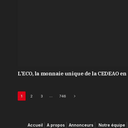
L’ECO, la monnaie unique de la CEDEAO en 
Next
…
1
2
3
746
Accueil
A propos
Annonceurs
Notre équipe