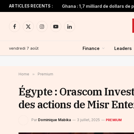
ARTICLES RECENTS :
Facebook
X
Instagram
YouTube
LinkedIn
(Twitter)
vendredi 7 août
Finance
Leaders
Home
»
Premium
Égypte : Orascom Investm
des actions de Misr Ent
Par
Dominique Mabika
3 juillet, 2025
PREMIUM