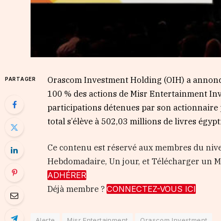
Orascom Investment Holding (OIH) a annoncé, 
PARTAGER
100 % des actions de Misr Entertainment Inve
participations détenues par son actionnaire p
total s’élève à 502,03 millions de livres égyp
Ce contenu est réservé aux membres du nive
Hebdomadaire, Un jour, et Télécharger un
ADHÉRER
Déjà membre ?
CONNECTEZ-VOUS ICI
Alerte
Misr Entertainment
Orascom Investment