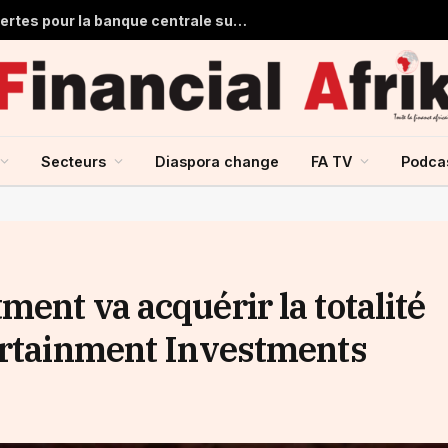
Ghana : 1,7 milliard de dollars de pertes pour la banque centrale sur ses achats d’or en 2025
Secteurs
Diaspora change
FA TV
Podca
ent va acquérir la totalité
ertainment Investments