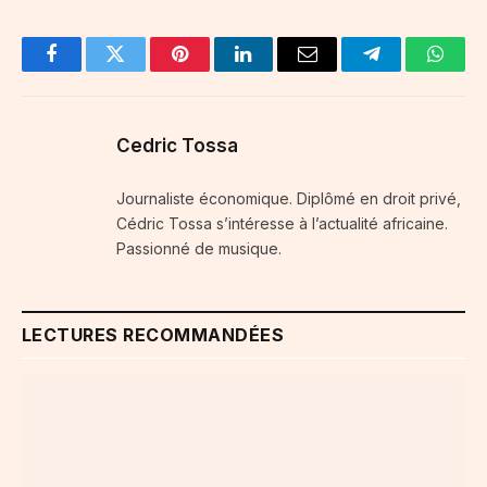
Facebook
Twitter
Pinterest
LinkedIn
Email
Telegram
Whats
Cedric Tossa
Journaliste économique. Diplômé en droit privé,
Cédric Tossa s’intéresse à l’actualité africaine.
Passionné de musique.
LECTURES RECOMMANDÉES