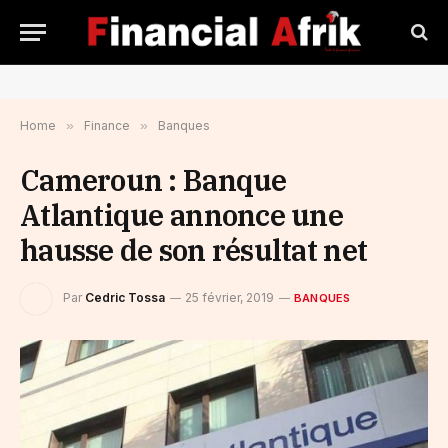
Home
»
Finance
»
Banques
Cameroun : Banque
Atlantique annonce une
hausse de son résultat net
Par
Cedric Tossa
25 février, 2019
BANQUES