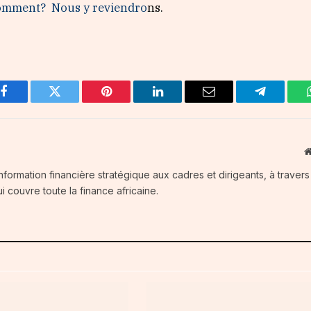
 comment? Nous y reviendro
ns.
Facebook
Twitter
Pinterest
LinkedIn
Email
Telegram
information financière stratégique aux cadres et dirigeants, à traver
i couvre toute la finance africaine.