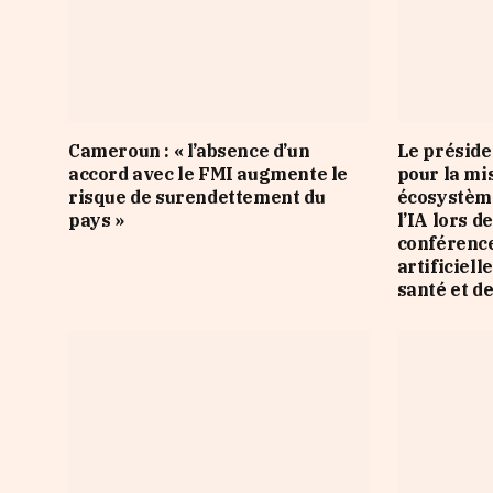
Cameroun : « l’absence d’un
Le préside
accord avec le FMI augmente le
pour la mi
risque de surendettement du
écosystème
pays »
l’IA lors d
conférence
artificiell
santé et d