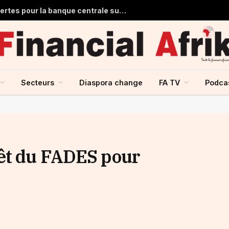
Ghana : 1,7 milliard de dollars de pertes pour la banque centrale sur ses achats d’or en 2025
Secteurs
Diaspora change
FA TV
Podca
rêt du FADES pour