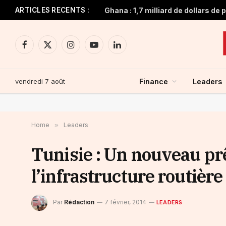
ARTICLES RECENTS :
Facebook
X
Instagram
YouTube
LinkedIn
(Twitter)
vendredi 7 août
Finance
Leaders
Home
»
Leaders
Tunisie : Un nouveau p
l’infrastructure routière
Par
Rédaction
7 février, 2014
LEADERS