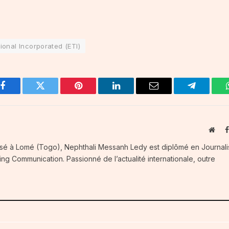
onal Incorporated (ETI)
Facebook
Twitter
Pinterest
LinkedIn
Email
Telegram
Webs
Basé à Lomé (Togo), Nephthali Messanh Ledy est diplômé en Journal
ng Communication. Passionné de l’actualité internationale, outre