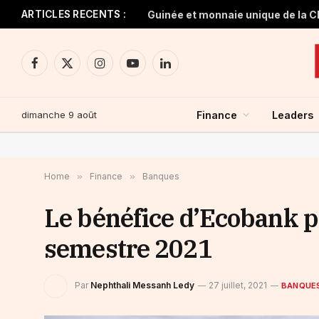
ARTICLES RECENTS :
Facebook
X
Instagram
YouTube
LinkedIn
(Twitter)
dimanche 9 août
Finance
Leaders
Home
»
Finance
»
Banques
Le bénéfice d’Ecobank 
semestre 2021
Par
Nephthali Messanh Ledy
27 juillet, 2021
BANQUE