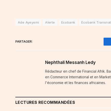
Ade Ayeyemi
Alerte
Ecobank
Ecobank Transnati
PARTAGER:
Nephthali Messanh Ledy
Rédacteur en chef de Financial Afrik. 
en Commerce International et en Marketi
l'économie et les finances africaines.
LECTURES RECOMMANDÉES