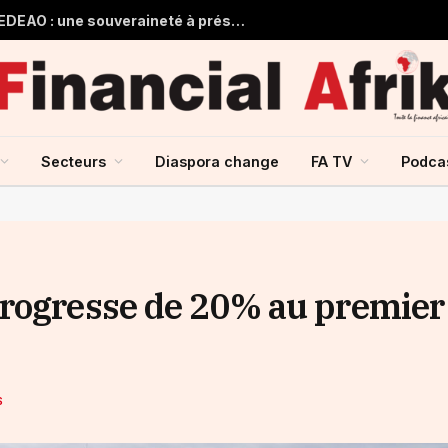
Guinée et monnaie unique de la CEDEAO : une souveraineté à préserver, une intégration à repenser
Secteurs
Diaspora change
FA TV
Podca
progresse de 20% au premier
S