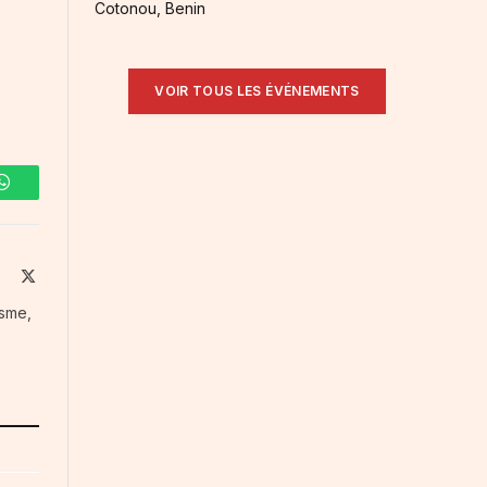
Cotonou, Benin
VOIR TOUS LES ÉVÉNEMENTS
WhatsApp
ite
Facebook
X
(Twitter)
isme,