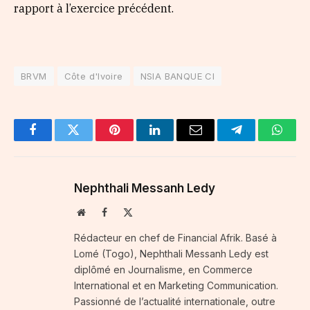
rapport à l’exercice précédent.
BRVM
Côte d'Ivoire
NSIA BANQUE CI
Facebook
Twitter
Pinterest
LinkedIn
Email
Telegram
Whats
Nephthali Messanh Ledy
Website
Facebook
X
(Twitter)
Rédacteur en chef de Financial Afrik. Basé à
Lomé (Togo), Nephthali Messanh Ledy est
diplômé en Journalisme, en Commerce
International et en Marketing Communication.
Passionné de l’actualité internationale, outre