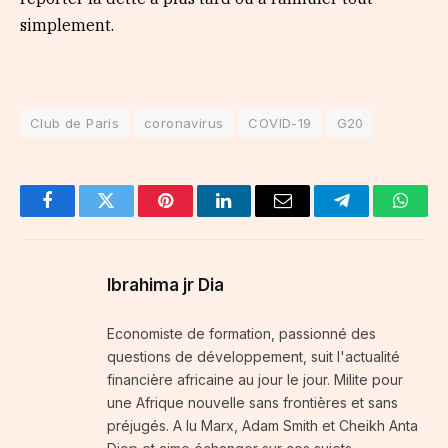
simplement.
Club de Paris
coronavirus
COVID-19
G20
Facebook
Twitter
Pinterest
LinkedIn
Email
Telegram
Whats
Ibrahima jr Dia
Economiste de formation, passionné des
questions de développement, suit l'actualité
financière africaine au jour le jour. Milite pour
une Afrique nouvelle sans frontières et sans
préjugés. A lu Marx, Adam Smith et Cheikh Anta