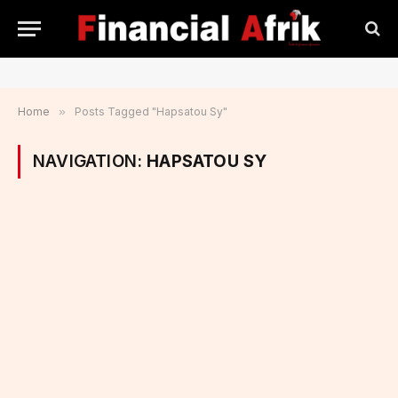
Home
»
Posts Tagged "Hapsatou Sy"
NAVIGATION:
HAPSATOU SY