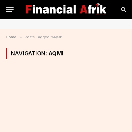
Home
»
Posts Tagged "AQMI"
NAVIGATION:
AQMI