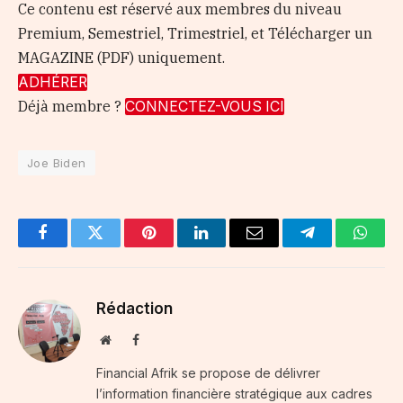
Ce contenu est réservé aux membres du niveau
Premium, Semestriel, Trimestriel, et Télécharger un
MAGAZINE (PDF) uniquement.
ADHÉRER
Déjà membre ?
CONNECTEZ-VOUS ICI
Joe Biden
Facebook
Twitter
Pinterest
LinkedIn
Email
Telegram
Whats
Rédaction
Website
Facebook
Financial Afrik se propose de délivrer
l’information financière stratégique aux cadres