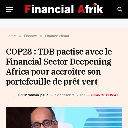
Home
»
Finance
»
Finance climat
COP28 : TDB pactise avec le
Financial Sector Deepening
Africa pour accroître son
portefeuille de prêt vert
Par
Ibrahima jr Dia
7 décembre, 2023
FINANCE CLIMAT