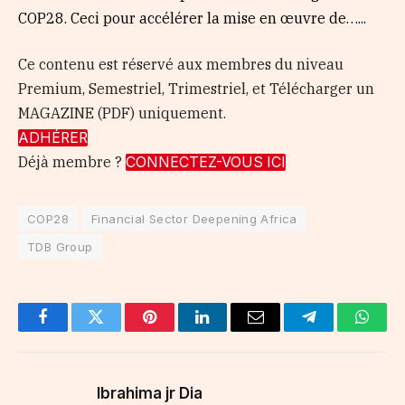
COP28. Ceci pour accélérer la mise en œuvre de…...
Ce contenu est réservé aux membres du niveau
Premium, Semestriel, Trimestriel, et Télécharger un
MAGAZINE (PDF) uniquement.
ADHÉRER
Déjà membre ?
CONNECTEZ-VOUS ICI
COP28
Financial Sector Deepening Africa
TDB Group
Facebook
Twitter
Pinterest
LinkedIn
Email
Telegram
Whats
Ibrahima jr Dia