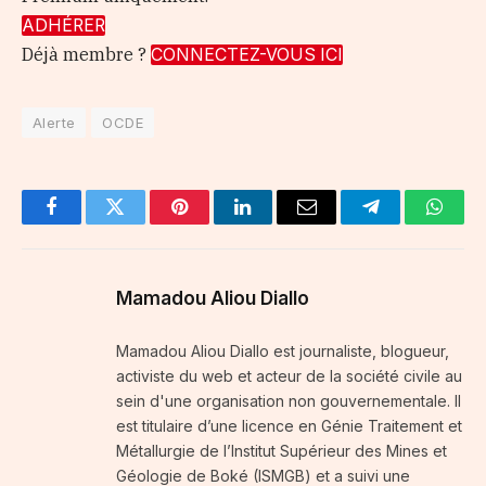
ADHÉRER
Déjà membre ?
CONNECTEZ-VOUS ICI
Alerte
OCDE
Facebook
Twitter
Pinterest
LinkedIn
Email
Telegram
Whats
Mamadou Aliou Diallo
Mamadou Aliou Diallo est journaliste, blogueur,
activiste du web et acteur de la société civile au
sein d'une organisation non gouvernementale. Il
est titulaire d’une licence en Génie Traitement et
Métallurgie de l’Institut Supérieur des Mines et
Géologie de Boké (ISMGB) et a suivi une