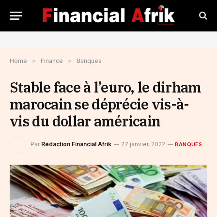
Home
»
Finance
»
Banques
Stable face à l’euro, le dirham
marocain se déprécie vis-à-
vis du dollar américain
Par
Rédaction Financial Afrik
27 janvier, 2022
BANQUES